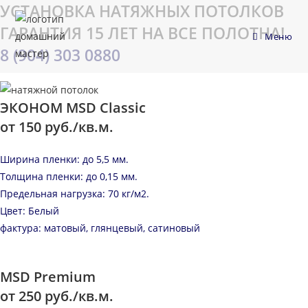
УСТАНОВКА НАТЯЖНЫХ ПОТОЛКОВ
Перейти
к
ГАРАНТИЯ 15 ЛЕТ НА ВСЕ ПОЛОТНА!
Меню
содержимому
8 (904) 303 0880
ЭКОНОМ MSD Classic
от 150 руб./кв.м.
Ширина пленки: до 5,5 мм.
Толщина пленки: до 0,15 мм.
Предельная нагрузка: 70 кг/м2.
Цвет: Белый
фактура: матовый, глянцевый, сатиновый
MSD Premium
от 250 руб./кв.м.