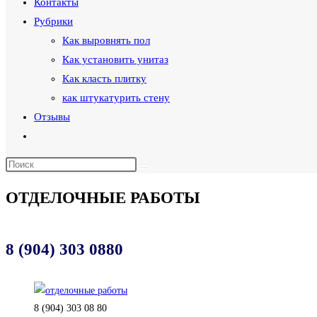
Контакты
Рубрики
Как выровнять пол
Как установить унитаз
Как класть плитку
как штукатурить стену
Отзывы
Переключить
поиск
по
веб-
ОТДЕЛОЧНЫЕ РАБОТЫ
сайту
8 (904) 303 0880
8 (904) 303 08 80