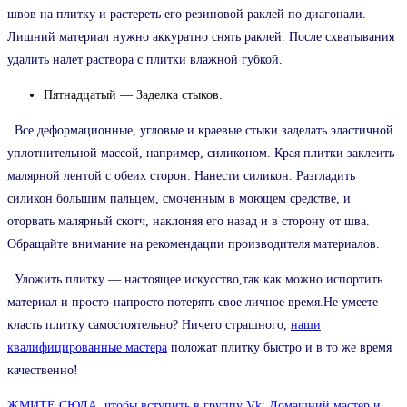
швов на плитку и растереть его резиновой раклей по диагонали.
Лишний материал нужно аккуратно снять раклей. После схватывания
удалить налет раствора с плитки влажной губкой.
Пятнадцатый — Заделка стыков.
Все деформационные, угловые и краевые стыки заделать эластичной
уплотнительной массой, например, силиконом. Края плитки заклеить
малярной лентой с обеих сторон. Нанести силикон. Разгладить
силикон большим пальцем, смоченным в моющем средстве, и
оторвать малярный скотч, наклоняя его назад и в сторону от шва.
Обращайте внимание на рекомендации производителя материалов.
Уложить плитку — настоящее искусство,так как можно испортить
материал и просто-напросто потерять свое личное время.Не умеете
класть плитку самостоятельно? Ничего страшного,
наши
квалифицированные мастера
положат плитку быстро и в то же время
качественно!
ЖМИТЕ СЮДА, чтобы вступить в группу Vk: Домашний мастер и