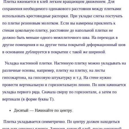
Плитка вжимается в клей легким вращающим движением. Для
сохранения необходимого одинакового расстояния между плитками
использовать крестовидные распорки. При укладке слегка постучать
по плитке резиновым молотком. Если вы намерены приклеить к
стенам цокольную плитку, расстояние до напольной плитки не
должно быть меньше одного межплиточного шва. На переходах в
другие помещения и на другие типы покрытий деформационный шов
в основании дублируется в покрытии с такой же шириной.
Укладка настенной плитки. Настенную плитку можно укладывать на
различные основы, например, плитку на плитку, на листы
гипсокартона, на гипсовую штукатурку и т.д. На стене нужно
провести вертикальную и горизонтальную линию. По ним начинается
укладка первого ряда. Сначала сверху по горизонтали, а затем по
вертикали (в форме буквы Т).
Десятый — Начинайте по центру.
Плитка укладывается симметрично. По центру должен находиться
шов или середина плитки. Замесить готовый клей, после некоторой